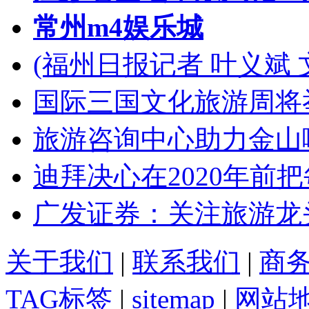
常州m4娱乐城
(福州日报记者 叶义斌 
国际三国文化旅游周将
旅游咨询中心助力金山
迪拜决心在2020年前
广发证券：关注旅游龙
关于我们
|
联系我们
|
商
TAG标签
|
sitemap
|
网站