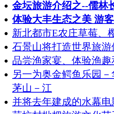
金坛旅游介绍之--儒林
体验大丰生态之美 游
新北都市E农庄草莓、樱
石景山将打造世界旅游
品尝渔家宴、体验渔趣
另一为奥金鳄鱼乐园－
茅山－江
并将去年建成的水幕电