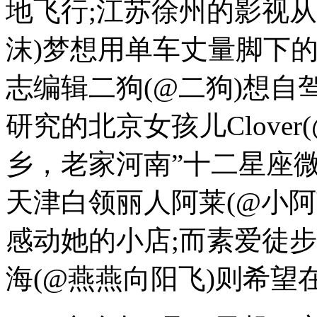
地飞行;江苏徐州的影视
沫)梦想用单车丈量脚下
志编辑二狗(@二狗)想自
研究的北京女孩儿Clover(
乡，老家河南”十二星座
天津白领丽人阿莱(@小
感动她的小店;而素爱徒步
海(@燕燕向阳飞)则希望