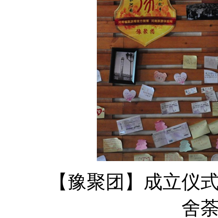
【豫聚团】成立仪式现
舍