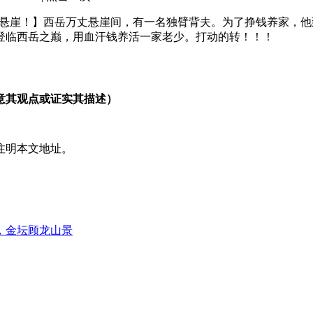
万丈悬崖！】西岳万丈悬崖间，有一名独臂背夫。为了挣钱养家，
余次登临西岳之巅，用血汗钱养活一家老少。打动的转！！！
意其观点或证实其描述）
注明本文地址。
，金坛顾龙山景